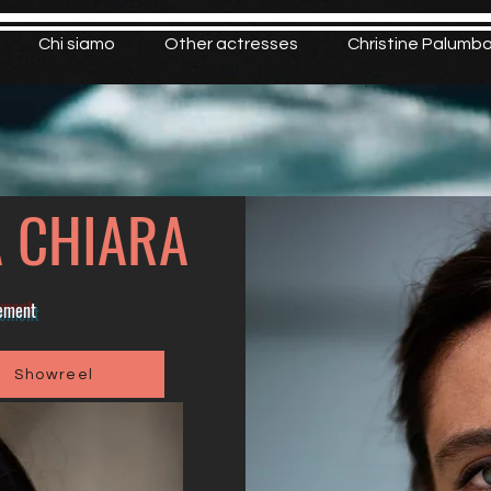
Chi siamo
Other actresses
Christine Palumb
A CHIARA
gement
Showreel