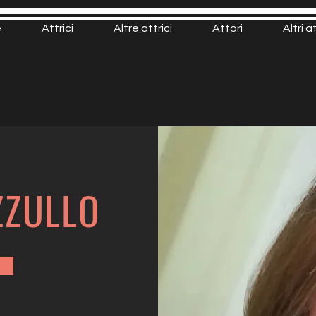
e
Attrici
Altre attrici
Attori
Altri a
ZZULLO