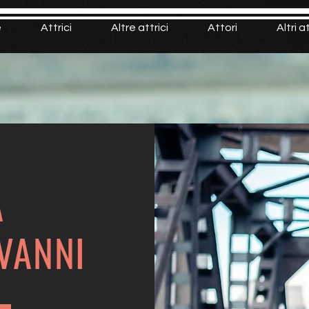
e
Attrici
Altre attrici
Attori
Altri a
EA
VANNI